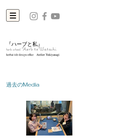
『ハーブと私』
Herb to
Watashi
herb school
Atelier Yukiyanagi
herbal life design office
過去のMedia