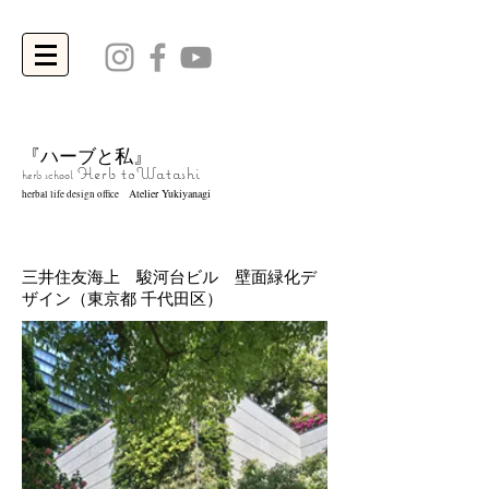
『ハーブと私』
Herb to
Watashi
herb school
Atelier Yukiyanagi
herbal life design office
三井住友海上 駿河台ビル 壁面緑化デ
ザイン（東京都 千代田区）